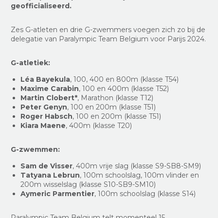
geofficialiseerd.
Zes G-atleten en drie G-zwemmers voegen zich zo bij de
delegatie van Paralympic Team Belgium voor Parijs 2024.
G-atletiek:
Léa Bayekula
, 100, 400 en 800m (klasse T54)
Maxime Carabin
, 100 en 400m (klasse T52)
Martin Clobert*
, Marathon (klasse T12)
Peter Genyn
, 100 en 200m (klasse T51)
Roger Habsch
, 100 en 200m (klasse T51)
Kiara Maene
, 400m (klasse T20)
G-zwemmen:
Sam de Visser
, 400m vrije slag (klasse S9-SB8-SM9)
Tatyana Lebrun
, 100m schoolslag, 100m vlinder en
200m wisselslag (klasse S10-SB9-SM10)
Aymeric Parmentier
, 100m schoolslag (klasse S14)
Paralympic Team Belgium telt momenteel 15