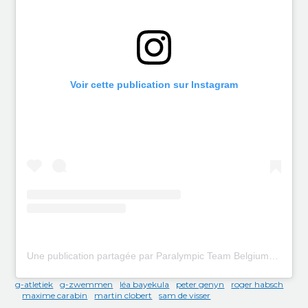
Voir cette publication sur Instagram
Une publication partagée par Paralympic Team Belgium (@paralympicteambelgium)
g-atletiek
g-zwemmen
léa bayekula
peter genyn
roger habsch
maxime carabin
martin clobert
sam de visser