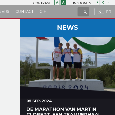
A
A
+
0
-
CONTRAST
INZOOMEN
NERS
CONTACT
GIFT
NL
FR
NEWS
05 SEP. 2024
DE MARATHON VAN MARTIN
CLOBERT, EEN TEAMVERHAAL