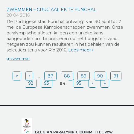
ZWEMMEN – CRUCIAAL EK TE FUNCHAL
20 04 2016
De Portugese stad Funchal ontvangt van 30 april tot 7
mei de Europese Kampioenschappen zwemmen. Onze
paralympische atleten krijgen een unieke kans
aangeboden om te presteren op het hoogste niveau,
hetgeen zou kunnen resulteren in het behalen van de
selectiecriteria voor Rio 2016.
Lees meer
g-zwemmen
Pages
«
‹
…
87
88
89
90
91
92
93
95
›
»
94
BELGIAN PARALYMPIC COMMITTEE vzw