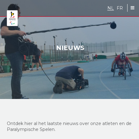
Skip to main content
NL
FR
NIEUWS
Ontdek hier al
het
laatste nieuws over onze atleten en de
Paralympische Spelen.