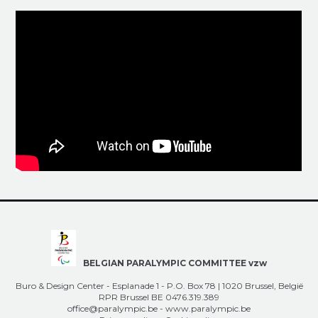
BELGIAN PARALYMPIC COMMITTEE vzw
Buro & Design Center - Esplanade 1 - P.O. Box 78 | 1020 Brussel, België
RPR Brussel BE 0476.319.389
office@paralympic.be
-
www.paralympic.be