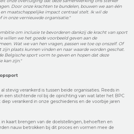
gelt onze overtuiging dat deze samenwerking ons sterker
ggen. Door onze krachten te bundelen, bouwen we aan één
 en maatschappelijke impact centraal stelt. Ik wil de
 in onze vernieuwde organisatie."
mbitie om inclusie te bevorderen dankzij de kracht van sport
ie willen we het goede voorbeeld geven aan de
emeen. Wat we van hen vragen, passen we toe op onszelf. Of
t zijn plaats kunnen vinden en naar waarde worden geschat.
e Belgische sport vorm te geven en hopen dat deze
 kan zijn."
topsport
 stevig verankerd is tussen beide organisaties. Reeds in
n een stichtende rol bij de oprichting van wat later het BPC
 diep verankerd in onze geschiedenis en de voorbije jaren
t in kaart brengen van de doelstellingen, behoeften en
 werden nauw betrokken bij dit proces en vormen mee de