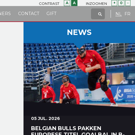
A
A
+
0
-
CONTRAST
INZOOMEN
NERS
CONTACT
GIFT
NL
FR
NEWS
05 JUL. 2026
BELGIAN BULLS PAKKEN
EUROPESE TITEL GOALBAL IN B-