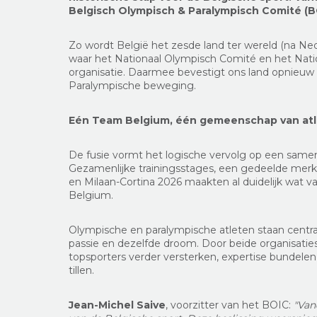
Belgisch Olympisch & Paralympisch Comité (
Zo wordt België het zesde land ter wereld (na Ned
waar het Nationaal Olympisch Comité en het Nati
organisatie. Daarmee bevestigt ons land opnieuw 
Paralympische beweging.
Eén Team Belgium, één gemeenschap van at
De fusie vormt het logische vervolg op een samen
Gezamenlijke trainingsstages, een gedeelde merki
en Milaan-Cortina 2026 maakten al duidelijk wat v
Belgium.
Olympische en paralympische atleten staan centraal
passie en dezelfde droom. Door beide organisati
topsporters verder versterken, expertise bundelen
tillen.
Jean-Michel Saive
, voorzitter van het BOIC:
"Van