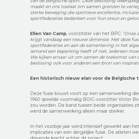
van de Belgische sport. Deze beslissing weerspie
maakt en ons toelaat om samen grenzen te verle
sterke beweging die sportieve excellentie, inclusie
sportfederaties bedanken voor hun steun en geloof
Ellen Van Camp
, voorzitster van het BPC:
"Onze a
krijgt vandaag een nieuwe dimensie. Met deze fus
sportfederaties en aan de samenleving in het alg
iemand een beperking heeft of niet, iedereen moe
We kijken ernaar uit om samen de toekomst van d
beslissing ook voor anderen een bron van inspiratie
Een historisch nieuw elan voor de Belgische 
Deze fusie bouwt voort op een samenwerking die al
1960 speelde voormalig BOIC-voorzitter Victor Boi
zou worden. De band tussen beide organisaties zit
werd de samenwerking alleen maar sterker.
In het voorbije jaar werd intensief gewerkt aan he
implicaties van een dergelijke fusie. De atleten
drijvende kracht achter dit project.