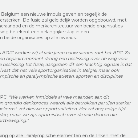
Belgium een nieuwe impuls geven en tegelijk de
ersterken. De fusie zal geleidelijk worden opgebouwd, met
eraanbod en de merkarchitectuur van beide organisaties
ssing betekent een belangrijke stap in een
an beide organisaties op alle niveaus.
s BOIC werken wij al vele jaren nauw samen met het BPC. Zo
 een bepaald moment drong een beslissing over de weg voor
beslissing tot fusie, aangezien dit een krachtig signaal is dat
lvast dat het vele sportorganisaties in België, maar ook
ympische en paralympische atleten, sporten en disciplines
BPC:
"We werken inmiddels al vele maanden aan dit
en grondig denkproces waarbij alle betrokken partijen sterker
oekomst vol nieuwe opportuniteiten. Het zal nog enige tijd
den, maar we zijn optimistisch over de vele deuren die
ortbeweging."
ing op alle Paralympische elementen en de linken met de