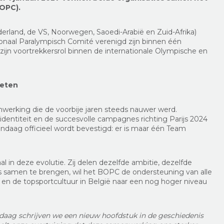
BOPC).
erland, de VS, Noorwegen, Saoedi-Arabië en Zuid-Afrika)
onaal Paralympisch Comité verenigd zijn binnen één
zijn voortrekkersrol binnen de internationale Olympische en
leten
werking die de voorbije jaren steeds nauwer werd.
dentiteit en de succesvolle campagnes richting Parijs 2024
andaag officieel wordt bevestigd: er is maar één Team
 in deze evolutie. Zij delen dezelfde ambitie, dezelfde
es samen te brengen, wil het BOPC de ondersteuning van alle
 en de topsportcultuur in België naar een nog hoger niveau
daag schrijven we een nieuw hoofdstuk in de geschiedenis