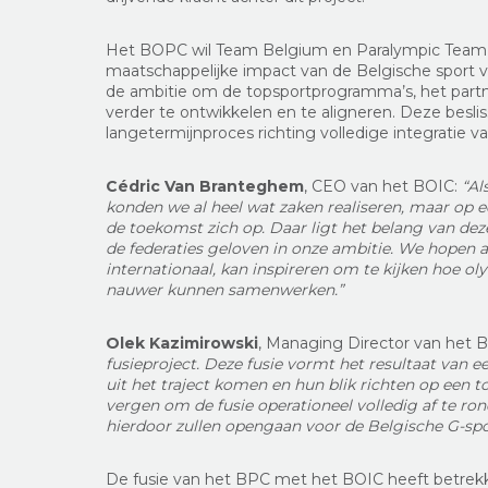
Het BOPC wil Team Belgium en Paralympic Team 
maatschappelijke impact van de Belgische sport v
de ambitie om de topsportprogramma’s, het partn
verder te ontwikkelen en te aligneren. Deze besli
langetermijnproces richting volledige integratie v
Cédric Van Branteghem
, CEO van het BOIC:
“
Al
konden we al heel wat zaken realiseren, maar op
de toekomst zich op. Daar ligt het belang van deze 
de federaties geloven in onze ambitie. We hopen a
internationaal, kan inspireren om te kijken hoe ol
nauwer kunnen samenwerken.”
Olek Kazimirowski
, Managing Director van het 
fusieproject. Deze fusie vormt het resultaat van e
uit het traject komen en hun blik richten op een t
vergen om de fusie operationeel volledig af te ron
hierdoor zullen opengaan voor de Belgische G-sp
De fusie van het BPC met het BOIC heeft betrekk