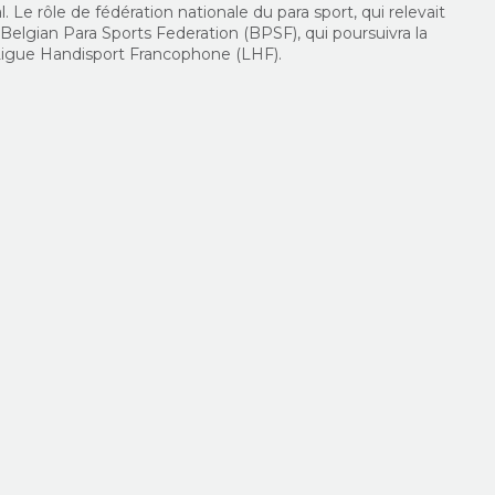
. Le rôle de fédération nationale
d
u
para
sport
, qui relevait
a
Belgian
Para Sports
Federation
(BPSF), qui poursuivra la
a Ligue Handisport Francophone (LHF).