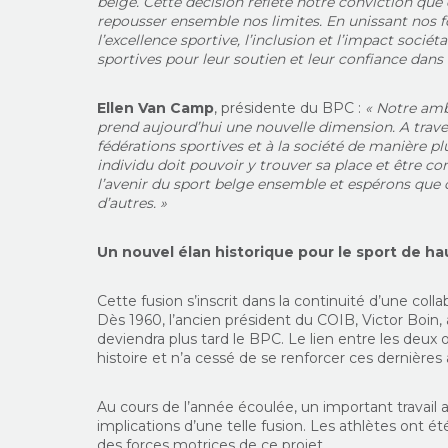
belge. Cette décision reflète notre conviction que
repousser ensemble nos limites.
En unissant nos f
l’excellence sportive, l’inclusion et l’impact sociét
sportives pour leur soutien et leur confiance dans
Ellen Van Camp
, présidente du BPC :
«
Notre amb
prend aujourd’hui une nouvelle dimension.
A trav
fédérations sportives et à la société de manière pl
individu doit pouvoir y trouver sa place et être con
l’avenir du sport belge ensemble et espérons que c
d’autres.
»
Un nouvel élan historique pour le sport de ha
Cette fusion s’inscrit dans la continuité d’une col
Dès 1960, l’ancien président du COIB, Victor Boin, 
deviendra plus tard le BPC. Le lien entre les deux 
histoire et
n’a cessé de se renforcer ces dernières
Au cours de l’année écoulée, un important travail a 
implications d’une telle fusion. Les athlètes ont é
des forces motrices de ce projet.