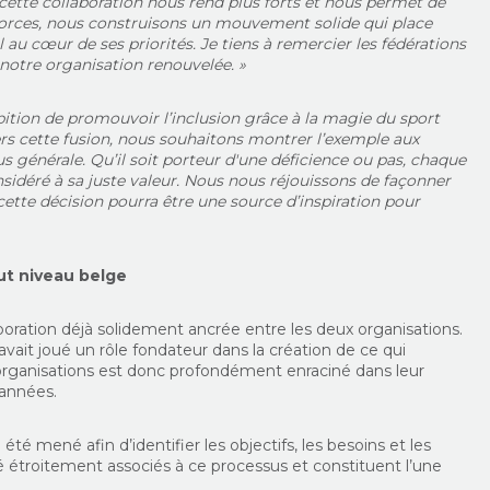
 cette collaboration nous rend plus forts et nous permet de
orces, nous construisons un mouvement solide qui place
al au cœur de ses priorités. Je tiens à remercier les fédérations
 notre organisation renouvelée. »
ition de promouvoir l’inclusion grâce à la magie du sport
ers cette fusion, nous souhaitons montrer l’exemple aux
us générale.
Qu’il soit porteur d'une déficience ou pas, chaque
sidéré à sa juste valeur.
Nous nous réjouissons de façonner
ette décision pourra être une source d’inspiration pour
ut niveau belge
laboration déjà solidement ancrée entre les deux organisations.
avait joué un rôle fondateur dans la création de ce qui
organisations est
donc
profondément enraciné dans
leur
 années.
été mené afin d’identifier les objectifs, les besoins et les
té étroitement associés à ce processus et constituent l’une