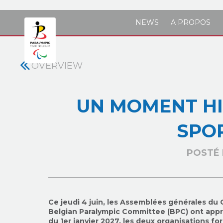
Skip to main content
NEWS
A PROPOS
OVERVIEW
UN MOMENT HI
SPO
POSTÉ 
Ce jeudi 4 juin,
les Assemblées générales du 
Belgian
Paralympic
Committee
(BPC) ont appr
du 1er janvier 2027, les deux organisations