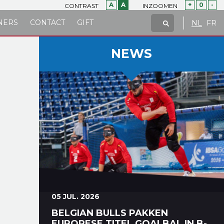
A
A
+
0
-
CONTRAST
INZOOMEN
NERS
CONTACT
GIFT
NL
FR
NEWS
05 JUL. 2026
BELGIAN BULLS PAKKEN
EUROPESE TITEL GOALBAL IN B-