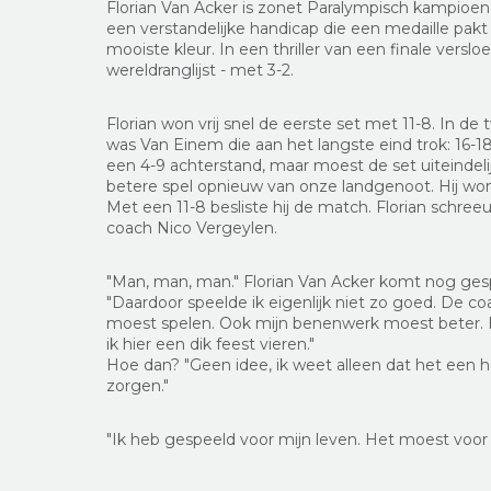
Florian Van Acker is zonet Paralympisch kampioen 
een verstandelijke handicap die een medaille pak
mooiste kleur. In een thriller van een finale vers
wereldranglijst - met 3-2.
Florian won vrij snel de eerste set met 11-8. In 
was Van Einem die aan het langste eind trok: 16-18.
een 4-9 achterstand, maar moest de set uiteindel
betere spel opnieuw van onze landgenoot. Hij won d
Met een 11-8 besliste hij de match. Florian schre
coach Nico Vergeylen.
"Man, man, man." Florian Van Acker komt nog gespa
"Daardoor speelde ik eigenlijk niet zo goed. De c
moest spelen. Ook mijn benenwerk moest beter. He
ik hier een dik feest vieren."
Hoe dan? "Geen idee, ik weet alleen dat het een hee
zorgen."
"Ik heb gespeeld voor mijn leven. Het moest voor mij