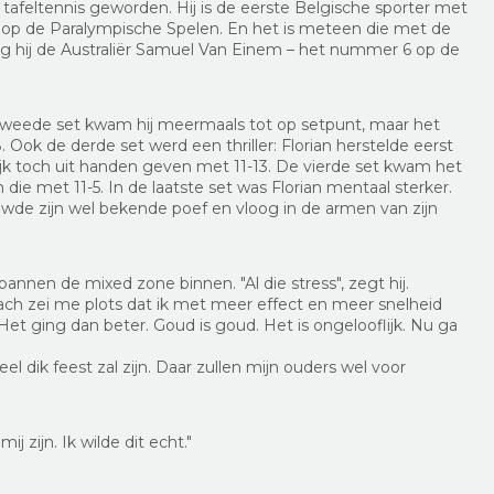
tafeltennis geworden. Hij is de eerste Belgische sporter met
t op de Paralympische Spelen. En het is meteen die met de
loeg hij de Australiër Samuel Van Einem – het nummer 6 op de
de tweede set kwam hij meermaals tot op setpunt, maar het
 Ook de derde set werd een thriller: Florian herstelde eerst
ijk toch uit handen geven met 11-13. De vierde set kwam het
ie met 11-5. In de laatste set was Florian mentaal sterker.
euwde zijn wel bekende poef en vloog in de armen van zijn
nnen de mixed zone binnen. "Al die stress", zegt hij.
oach zei me plots dat ik met meer effect en meer snelheid
t ging dan beter. Goud is goud. Het is ongelooflijk. Nu ga
l dik feest zal zijn. Daar zullen mijn ouders wel voor
 zijn. Ik wilde dit echt."