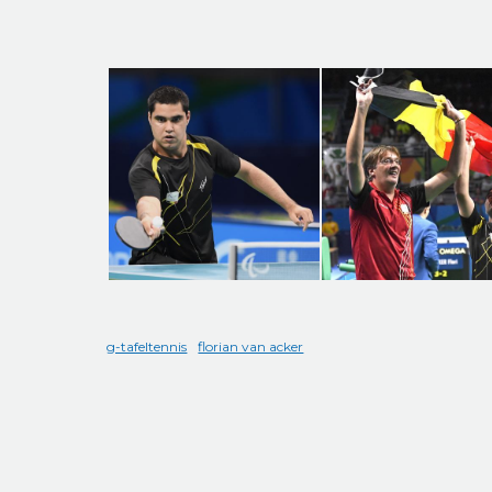
g-tafeltennis
florian van acker