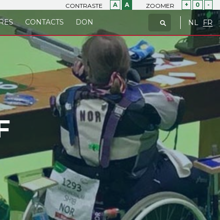
A
A
+
0
-
CONTRASTE
ZOOMER
RES
CONTACTS
DON
NL
FR
F