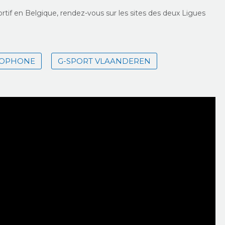
portif en Belgique, rendez-vous sur les sites des deux Ligues
COPHONE
G-SPORT VLAANDEREN