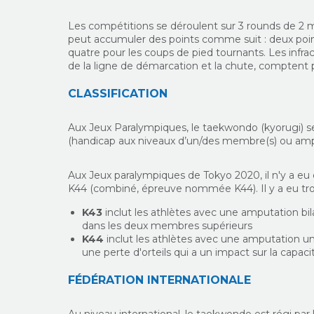
Les compétitions se déroulent sur 3 rounds de 2
peut accumuler des points comme suit : deux point
quatre pour les coups de pied tournants. Les infrac
de la ligne de démarcation et la chute, comptent 
CLASSIFICATION
Aux Jeux Paralympiques, le taekwondo (kyorugi) se
(handicap aux niveaux d’un/des membre(s) ou ampu
Aux Jeux paralympiques de Tokyo 2020, il n'y a eu
K44 (combiné, épreuve nommée K44). Il y a eu troi
K43
inclut les athlètes avec une amputation bil
dans les deux membres supérieurs
K44
inclut les athlètes avec une amputation un
une perte d'orteils qui a un impact sur la capac
FÉDÉRATION INTERNATIONALE