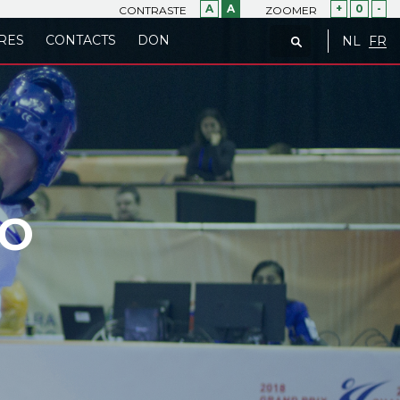
A
A
+
0
-
CONTRASTE
ZOOMER
RES
CONTACTS
DON
NL
FR
DO