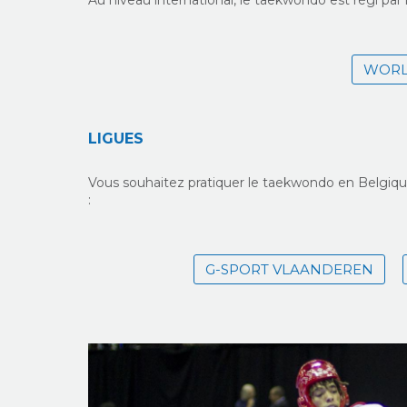
Au niveau international, le taekwondo est régi par 
WORL
LIGUES
Vous souhaitez pratiquer le taekwondo en Belgiq
:
G-SPORT VLAANDEREN