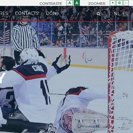
A
A
+
0
-
CONTRASTE
ZOOMER
RES
CONTACTS
DON
NL
FR
Y