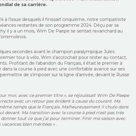
ndial de sa carrière.
 à l’issue desquels il finissait cinquième, notre compatriote
chéances restantes de son programme 2024. Déçu par sa
hy il y a un mois, Wim De Paepe se sentait revanchard au
Torremolinos.
 quelques secondes avant le champion paralympique Jules
 premier tour à vélo, Wim s’accrochait pour rester au contact,
s. Profitant de l’abandon du Français, il était le premier à
er dans la course à pied avec une confortable avance sur ses
 permettre de s’imposer sur la ligne d’arrivée, devant le Russe
ur moi, avec ce premier titre », se réjouissait Wim De Paepe
 correcte avec un retour pas évident à cause du courant. Ma
 même temps que le Français. Malheureusement il chute dans
ul devant. Ma transition avec la course à pied n’est pas très
 donner tout ce que j’ai pour terminer. Finir ma saison avec
s vacances bien méritées » .