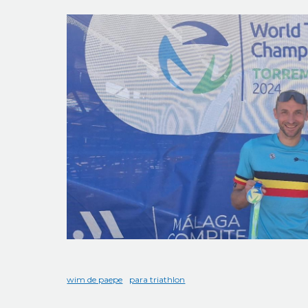
wim de paepe
para triathlon