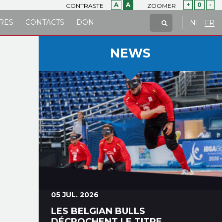
A
A
+
0
-
CONTRASTE
ZOOMER
RES
CONTACTS
DON
NL
FR
NEWS
05 JUL. 2026
LES BELGIAN BULLS
DÉCROCHENT LE TITRE