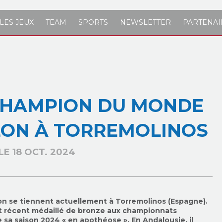
LES JEUX
TEAM
SPORTS
NEWSLETTER
PARTENAI
 CHAMPION DU MONDE
LON À TORREMOLINOS
LE 18 OCT. 2024
on se tiennent actuellement à Torremolinos (Espagne).
t récent médaillé de bronze aux championnats
sa saison 2024 « en apothéose ». En Andalousie, il