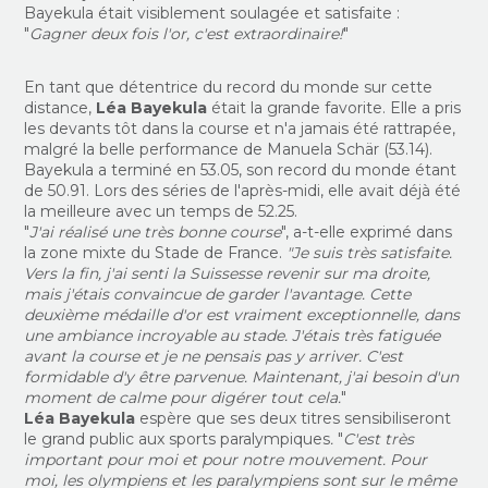
Bayekula était visiblement soulagée et satisfaite :
"
Gagner deux fois l'or, c'est extraordinaire!
"
En tant que détentrice du record du monde sur cette
distance,
Léa Bayekula
était la grande favorite. Elle a pris
les devants tôt dans la course et n'a jamais été rattrapée,
malgré la belle performance de Manuela Schär (53.14).
Bayekula a terminé en 53.05, son record du monde étant
de 50.91. Lors des séries de l'après-midi, elle avait déjà été
la meilleure avec un temps de 52.25.
"
J'ai réalisé une très bonne course
", a-t-elle exprimé dans
la zone mixte du Stade de France.
"Je suis très satisfaite.
Vers la fin, j'ai senti la Suissesse revenir sur ma droite,
mais j'étais convaincue de garder l'avantage. Cette
deuxième médaille d'or est vraiment exceptionnelle, dans
une ambiance incroyable au stade. J'étais très fatiguée
avant la course et je ne pensais pas y arriver. C'est
formidable d'y être parvenue. Maintenant, j'ai besoin d'un
moment de calme pour digérer tout cela.
"
Léa Bayekula
espère que ses deux titres sensibiliseront
le grand public aux sports paralympiques
.
"
C'est très
important pour moi et pour notre mouvement. Pour
moi, les olympiens et les paralympiens sont sur le même