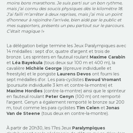
moins bons marathons. Je suis parti sur un bon rythme,
mais j’ai connu des soucis physiques dès le kilomètre 18.
J’ai failli m’arrêter à deux reprises, mais j’ai mis un point
d’honneur à rejoindre l’arrivée, bien aidé par le public et
mes supporters, présents un peu partout sur le parcours.
C’était magique !»
La délégation belge termine les Jeux Paralympiques avec
14 médailles : sept d'or, quatre d'argent et trois de
bronze. Les sprinters en fauteuil roulant
Maxime Carabin
et
Léa Bayekula
(tous deux sur 100 m et 400 m), la
cavalière
Michèle George
(épreuve individuelle et
freestyle) et le pongiste
Laurens Devos
ont fourni les
sept médailles d'or. Les para-cyclistes
Ewoud Vromant
(poursuite individuelle 3 km et contre-la-montre) et
Maxime Hordies
(contre-la-montre) ainsi que le sprinteur
en fauteuil roulant
Peter Genyn
(100 m) ont remporté
l'argent. Genyn a également remporté le bronze sur 200
m, tout comme les para cyclistes
Tim Celen
et
Jonas
Van de Steene
(tous deux en contre-la-montre).
À partir de 20h30, les 17es Jeux
Paralympiques