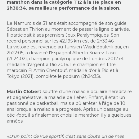
marathon dans la catégorie T12 à la 11e place en
2h38:34, sa meilleure performance de la saison.
Le Namurois de 31 ans était accompagné de son guide
Sébastien Thirion au moment de passer la ligne d'arrivée.
Il participait à ses premiers Jeux Paralympiques. Son
record personnel sur les 42,195 km est de 2h33:46.
La victoire est revenue au Tunisien Wajdi Boukhili qui, en
2h22:05, a devancé l'Espagnol Alberto Suarez Laso
(2h24:02), champion paralympique de Londres 2012 et
médaillé d'argent à Rio 2016. Le champion en titre
marocain El Amin Chentouf, médaillé d'or à Rio et à
Tokyo (2021), complète le podium (2h24:35).
Martin Clobert
souffre d'une maladie oculaire héréditaire
et dégénérative, la maladie de Leber. Enfant, il était un
passionné de basketball, mais a dû arrêter à l'âge de 10
ans lorsque la maladie a progressé. Après un passage au
céci-foot, il a finalement choisi le marathon il y a quelques
années.
«D’un point de vue sportif, c’est sans doute un de mes