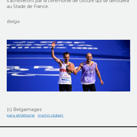
s'achèveront par la cérémonie de clôture qui se déroulera
au Stade de France.
Belga
(c) Belgaimages
para athlétisme
martin clobert