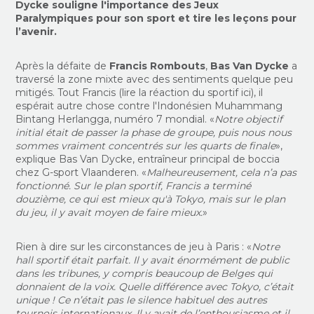
Dycke souligne l'importance des Jeux
Paralympiques pour son sport et tire les leçons pour
l’avenir.
Après la défaite de
Francis Rombouts
,
Bas Van Dycke
a
traversé la zone mixte avec des sentiments quelque peu
mitigés. Tout Francis (lire la réaction du sportif ici), il
espérait autre chose contre l'Indonésien Muhammang
Bintang Herlangga, numéro 7 mondial.
«
Notre objectif
initial était de passer la phase de groupe, puis nous nous
sommes vraiment concentrés sur les quarts de finale
»,
explique Bas Van Dycke, entraîneur principal de boccia
chez G-sport Vlaanderen. «
Malheureusement, cela n’a pas
fonctionné. Sur le plan sportif, Francis a terminé
douzième, ce qui est mieux qu'à Tokyo, mais sur le plan
du jeu, il y avait moyen de faire mieux.
»
Rien à dire sur les circonstances de jeu à Paris : «
Notre
hall sportif était parfait. Il y avait énormément de public
dans les tribunes, y compris beaucoup de Belges qui
donnaient de la voix. Quelle différence avec Tokyo, c’était
unique ! Ce n’était pas le silence habituel des autres
tournois internationaux. Il y avait de l’enthousiasme et il