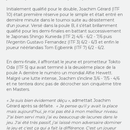
Initialement qualifié pour le double, Joachim Gérard (ITF
10) était première réserve pour le simple et était entré en
dernière minute dans le tournoi suite au désistement
d'un joueur. Versé dans la poule B, il s'était brillamment
qualifié pour les demi-finales en battant successivement
le Japonais Shingo Kunieda (ITF 2) 4/6 - 6/2 - 7/6 puis
l'Argentin Gustavo Fernandez (ITF 3) 6/2 - 6/3 et enfin le
joueur néérlandais Tom Egberink (ITF 7) 6/2 - 6/2.
En demi-finale, il affrontait le jeune et prometteur Tokito
Oda (ITF 5) qui avait terminé à la deuxième place de la
poule A derrière le numéro un mondial Alfie Hewett.
Malgré une lutte intense, Joachim s'incline 3/6 - 7/5 - 4/6
et ne tentera donc pas de décrocher son cinquième titre
en Masters.
« Je suis bien évidement déçu »
, admettait Joachim
Gérard après sa défaite.
« Je pense qu'il y avait la place
mais aujourd"hui, je n'ai pas été à mon meilleur niveau.
J"ai bien servi mais j'ai eu beaucoup de lacunes dans le
jeu. J'ai été très passif, j'ai laissé mon adversaire dominer
le jeu et c'est ça qui a fait la différence. C'est un joueur