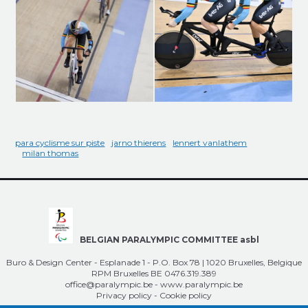
para cyclisme sur piste
jarno thierens
lennert vanlathem
milan thomas
BELGIAN PARALYMPIC COMMITTEE asbl
Buro & Design Center - Esplanade 1 - P.O. Box 78 | 1020 Bruxelles, Belgique
RPM Bruxelles BE 0476.319.389
office@paralympic.be
-
www.paralympic.be
Privacy policy
-
Cookie policy