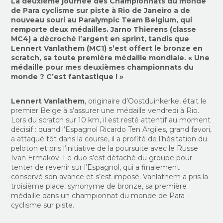
La deuxième journée des Championnats du monde
de Para cyclisme sur piste à Rio de Janeiro a de
nouveau souri au Paralympic Team Belgium, qui
remporte deux médailles. Jarno Thierens (classe
MC4) a décroché l’argent en sprint, tandis que
Lennert Vanlathem (MC1) s’est offert le bronze en
scratch, sa toute première médaille mondiale. « Une
médaille pour mes deuxièmes championnats du
monde ? C’est fantastique ! »
Lennert Vanlathem
, originaire d’Oostduinkerke, était le
premier Belge à s’assurer une médaille vendredi à Rio.
Lors du scratch sur 10 km, il est resté attentif au moment
décisif : quand l’Espagnol Ricardo Ten Argiles, grand favori,
a attaqué tôt dans la course, il a profité de l’hésitation du
peloton et pris l’initiative de la poursuite avec le Russe
Ivan Ermakov. Le duo s’est détaché du groupe pour
tenter de revenir sur l’Espagnol, qui a finalement
conservé son avance et s’est imposé. Vanlathem a pris la
troisième place, synonyme de bronze, sa première
médaille dans un championnat du monde de Para
cyclisme sur piste.