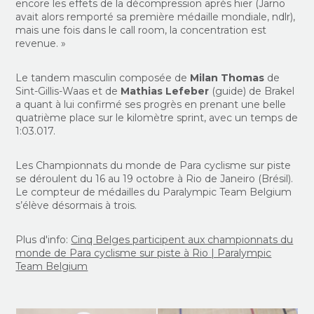
encore les effets de la décompression après hier (Jarno
avait alors remporté sa première médaille mondiale, ndlr),
mais une fois dans le call room, la concentration est
revenue. »
Le tandem masculin composée de
Milan Thomas
de
Sint-Gillis-Waas et de
Mathias Lefeber
(guide) de Brakel
a quant à lui confirmé ses progrès en prenant une belle
quatrième place sur le kilomètre sprint, avec un temps de
1:03.017.
Les Championnats du monde de Para cyclisme sur piste
se déroulent du 16 au 19 octobre à Rio de Janeiro (Brésil).
Le compteur de médailles du Paralympic Team Belgium
s’élève désormais à trois.
Plus d'info:
Cinq Belges participent aux championnats du
monde de Para cyclisme sur piste à Rio | Paralympic
Team Belgium