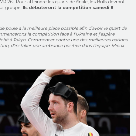
WR 26). Pour atteindre les quarts de finale, les Bulls devront
eur groupe.
Ils débuteront la compétition samedi 6
 poule à la meilleure place possible afin d’avoir le quart de
mencerons la compétition face à l’Ukraine et j’espère
ffiché à Tokyo. Commencer contre une des meilleures nations
ion, d’installer une ambiance positive dans l’équipe. Mieux