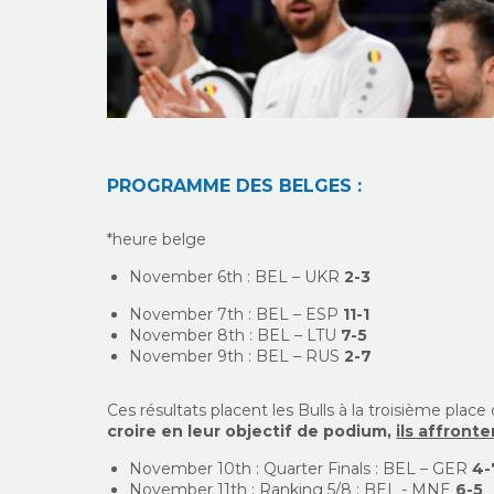
PROGRAMME DES BELGES :
*heure belge
November 6th : BEL – UKR
2-3
November 7th : BEL – ESP
11-1
November 8th : BEL – LTU
7-5
November 9th : BEL – RUS
2-7
Ces résultats placent les Bulls à la troisième place 
croire en leur objectif de podium,
ils affront
November 10th : Quarter Finals : BEL – GER
4-
November 11th : Ranking 5/8 : BEL - MNE
6-5