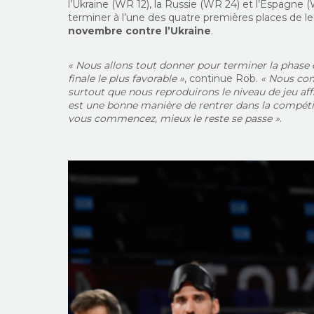
l’Ukraine (WR 12), la Russie (WR 24) et l’Espagne (
terminer à l’une des quatre premières places de l
novembre contre l’Ukraine
.
« Nous allons tout donner pour terminer la phase de
finale le plus favorable »
, continue Rob.
« Nous com
surtout que nous reproduirons le niveau de jeu a
est une bonne manière de rentrer dans la compétit
vous commencez, mieux le reste se passe »
.