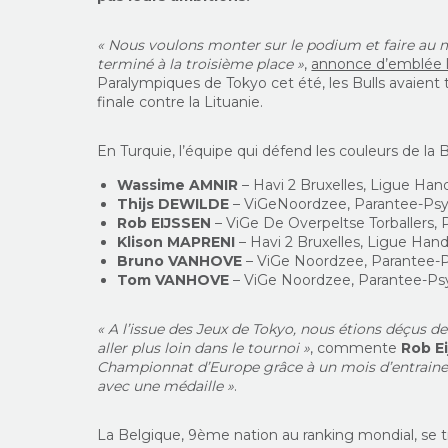
« Nous voulons monter sur le podium et faire au mo
terminé à la troisième place »
,
annonce d’emblée 
Paralympiques de Tokyo cet été, les Bulls avaient 
finale contre la Lituanie.
En Turquie, l’équipe qui défend les couleurs de la
Wassime AMNIR
– Havi 2 Bruxelles, Ligue Ha
Thijs DEWILDE
– ViGeNoordzee, Parantee-Psy
Rob EIJSSEN
– ViGe De Overpeltse Torballers, 
Klison MAPRENI
– Havi 2 Bruxelles, Ligue Han
Bruno VANHOVE
– ViGe Noordzee, Parantee-P
Tom VANHOVE
– ViGe Noordzee, Parantee-Ps
« A l’issue des Jeux de Tokyo, nous étions déçus de
aller plus loin dans le tournoi »
, commente
Rob E
Championnat d’Europe grâce à un mois d’entraineme
avec une médaille »
.
La Belgique, 9ème nation au ranking mondial, se tr