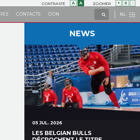
A
A
+
0
-
CONTRASTE
ZOOMER
RES
CONTACTS
DON
NL
FR
NEWS
05 JUL. 2026
LES BELGIAN BULLS
DÉCROCHENT LE TITRE