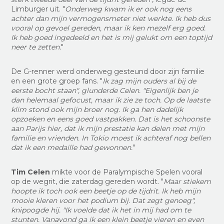
Limburger uit. "
Onderweg kwam ik er ook nog eens
achter dan mijn vermogensmeter niet werkte. Ik heb dus
vooral op gevoel gereden, maar ik ken mezelf erg goed.
Ik heb goed ingedeeld en het is mij gelukt om een toptijd
neer te zetten.
"
De G-renner werd onderweg gesteund door zijn familie
en een grote groep fans. "
Ik zag mijn ouders al bij de
eerste bocht staan", glunderde Celen. "Eigenlijk ben je
dan helemaal gefocust, maar ik zie ze toch. Op de laatste
klim stond ook mijn broer nog. Ik ga hen dadelijk
opzoeken en eens goed vastpakken. Dat is het schoonste
aan Parijs hier, dat ik mijn prestatie kan delen met mijn
familie en vrienden. In Tokio moest ik achteraf nog bellen
dat ik een medaille had gewonnen.
"
Tim Celen
mikte voor de Paralympische Spelen vooral
op de wegrit, die zaterdag gereden wordt. "
Maar stiekem
hoopte ik toch ook een beetje op de tijdrit. Ik heb mijn
mooie kleren voor het podium bij. Dat zegt genoeg",
knipoogde hij. "Ik voelde dat ik het in mij had om te
stunten. Vanavond ga ik een klein beetje vieren en even