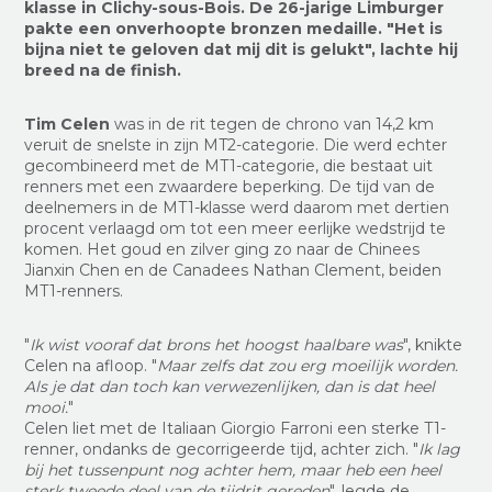
klasse in Clichy-sous-Bois. De 26-jarige Limburger
pakte een onverhoopte bronzen medaille. "Het is
bijna niet te geloven dat mij dit is gelukt", lachte hij
breed na de finish.
Tim Celen
was in de rit tegen de chrono van 14,2 km
veruit de snelste in zijn MT2-categorie. Die werd echter
gecombineerd met de MT1-categorie, die bestaat uit
renners met een zwaardere beperking. De tijd van de
deelnemers in de MT1-klasse werd daarom met dertien
procent verlaagd om tot een meer eerlijke wedstrijd te
komen. Het goud en zilver ging zo naar de Chinees
Jianxin Chen en de Canadees Nathan Clement, beiden
MT1-renners.
"
Ik wist vooraf dat brons het hoogst haalbare was
", knikte
Celen na afloop. "
Maar zelfs dat zou erg moeilijk worden.
Als je dat dan toch kan verwezenlijken, dan is dat heel
mooi.
"
Celen liet met de Italiaan Giorgio Farroni een sterke T1-
renner, ondanks de gecorrigeerde tijd, achter zich. "
Ik lag
bij het tussenpunt nog achter hem, maar heb een heel
sterk tweede deel van de tijdrit gereden
", legde de