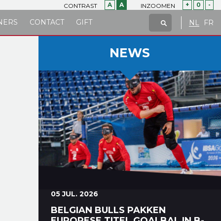
A
A
+
0
-
CONTRAST
INZOOMEN
NERS
CONTACT
GIFT
NL
FR
NEWS
05 JUL. 2026
BELGIAN BULLS PAKKEN
EUROPESE TITEL GOALBAL IN B-