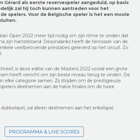
m Gérard als eerste reservespeler aangeduid, op basis
indelijk zal hij toch kunnen aantreden voor het
de spelers. Voor de Belgische speler is het een mooie
luiten.
lian Open 2022 meer tijd nodig om zijn ritme te vinden dat
na zijn hartstilstand. Desondanks heeft de tennisser van de
nkele veelbelovende prestaties geleverd op het circuit. Zo
.
schreef, is deze editie van de Masters 2022 vooral een grote
team heeft verricht om zijn beste niveau terug te vinden. De
in elke categorie samen. Zij strijden om de prestigieuze
er spelers deelnemen aan de halve finales om de twee
t dubbelspel, zal alleen deelnemen aan het enkelspel.
PROGRAMMA & LIVE SCORES