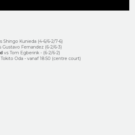
s Shingo Kunieda (
4-6/6-2/7-6)
s Gustavo Fernandez (6-2/6-3)
rd
vs Tom Egberink - (6-2/6-2)
 Tokito Oda - vanaf 18:50 (centre court)