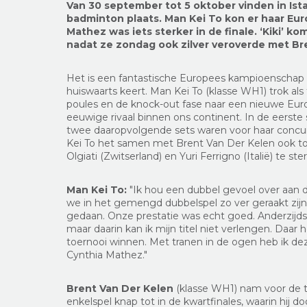
Van 30 september tot 5 oktober vinden in Is
badminton plaats. Man Kei To kon er haar Eur
Mathez was iets sterker in de finale. ‘Kiki’ 
nadat ze zondag ook zilver veroverde met Br
Het is een fantastische Europees kampioenschap 
huiswaarts keert. Man Kei To (klasse WH1) trok als
poules en de knock-out fase naar een nieuwe Europ
eeuwige rivaal binnen ons continent. In de eerst
twee daaropvolgende sets waren voor haar concur
Kei To het samen met Brent Van Der Kelen ook tot 
Olgiati (Zwitserland) en Yuri Ferrigno (Italië) te ste
Man Kei To:
"Ik hou een dubbel gevoel over aan d
we in het gemengd dubbelspel zo ver geraakt zij
gedaan. Onze prestatie was echt goed. Anderzijds 
maar daarin kan ik mijn titel niet verlengen. Daar 
toernooi winnen. Met tranen in de ogen heb ik d
Cynthia Mathez."
Brent Van Der Kelen
(klasse WH1) nam voor de t
enkelspel knap tot in de kwartfinales, waarin hij d