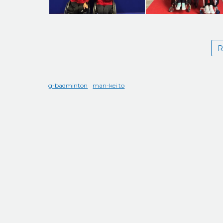
R
g-badminton
man-kei to