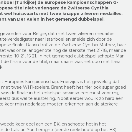
tanboel (Turkijke) de Europese kampioenschappen G-
opese titel niet verlengen: de Zwitserse Cynthia
komt wel huiswaarts met twee knappe zilveren medailles,
ent Van Der Kelen in het gemengd dubbelspel.
geworden voor België, dat met twee zilveren medailles
 titelverdedigster naar Istanboel en snelde zich door de
ese finale. Daarin trof ze de Zwitserse Cynthia Mathez, haar
e set was onze landgenote nog de sterkste met 21-18, maar de
rente: 10-21, 15-21. In het gemengd dubbelspel schopte Man
de finale voor de titel, maar daarin was het duo met Ilaria
rk
it Europees kampioenschap. Enerzijds is het geweldig dat
n met twee WH1-spelers. Brent heeft het hier ook super goed
was de finale in het enkelspel sowieso een must voor mij,
heerst dus wel teleurstelling. Nooit eerder wou ik zo hard een
eze keer mijn nederlaag moeten erkennen aan de sterkere
weede keer deel aan een EK, en schopte het in het
oor de Italiaan Yuri Ferrigno (eerste reekshoofd op het EK)