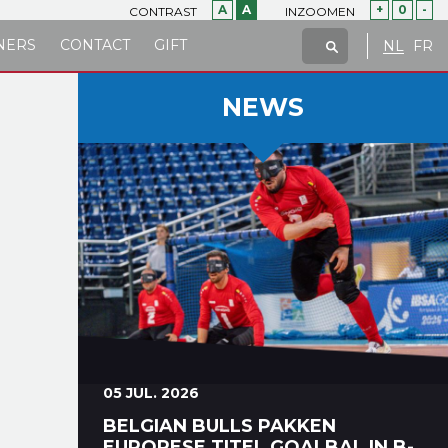
A
A
+
0
-
CONTRAST
INZOOMEN
NERS
CONTACT
GIFT
NL
FR
NEWS
05 JUL. 2026
BELGIAN BULLS PAKKEN
EUROPESE TITEL GOALBAL IN B-