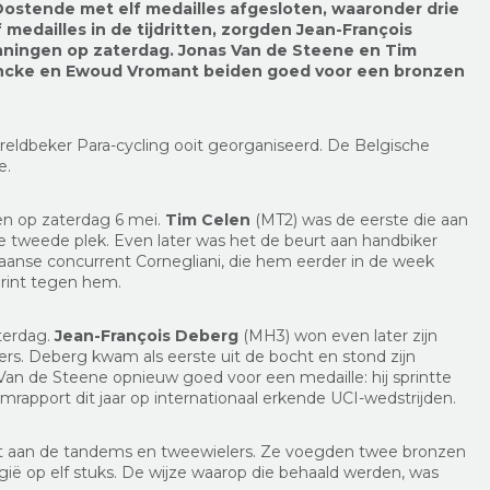
Oostende met elf medailles afgesloten, waaronder drie
medailles in de tijdritten, zorgden Jean-François
ningen op zaterdag. Jonas Van de Steene en Tim
lincke en Ewoud Vromant beiden goed voor een bronzen
eldbeker Para-cycling ooit georganiseerd. De Belgische
e.
en op zaterdag 6 mei.
Tim Celen
(MT2) was de eerste die aan
 tweede plek. Even later was het de beurt aan handbiker
liaanse concurrent Cornegliani, die hem eerder in de week
sprint tegen hem.
terdag.
Jean-François Deberg
(MH3) won even later zijn
ers. Deberg kwam als eerste uit de bocht en stond zijn
Van de Steene opnieuw goed voor een medaille: hij sprintte
mrapport dit jaar op internationaal erkende UCI-wedstrijden.
rt aan de tandems en tweewielers. Ze voegden twee bronzen
lgië op elf stuks. De wijze waarop die behaald werden, was