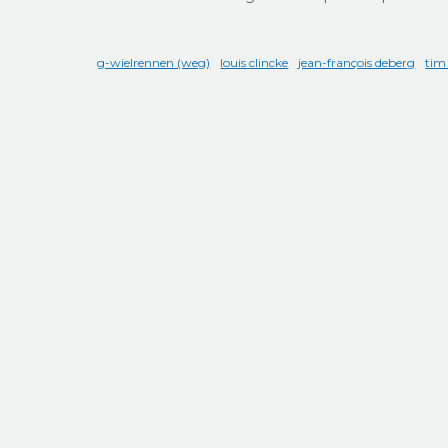
g-wielrennen (weg)
louis clincke
jean-françois deberg
tim