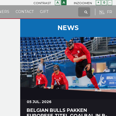
A
A
+
0
-
CONTRAST
INZOOMEN
NERS
CONTACT
GIFT
NL
FR
NEWS
05 JUL. 2026
BELGIAN BULLS PAKKEN
EUROPESE TITEL GOALBAL IN B-