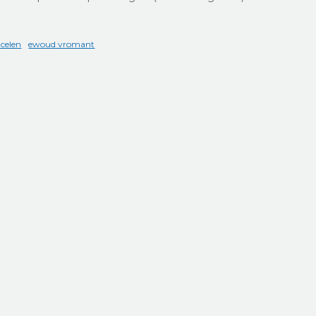
 celen
ewoud vromant