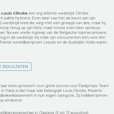
n
Louis Clincke
een erg attente wedstrijd. Clincke
nt pakte hij brons. Even later was het de beurt aan zijn
2-wedstrijd reed die weg met een groepje van drie, maar hij
kroop terug op zijn fiets, maar moest even later opnieuw
el. Na een snelle ingreep van de Belgische topmecaniciens
ug in de wedstrijd. Hij rolde zijn concurrenten één voor één
 Franse wereldkampioen Leaute en de Australiër Hicks waren
E RESULTATEN
maar eens synoniem voor grote succes voor Paralympic Team
in Parijs is dat maar wat belangrijk! Louis Clincke, Maxime
ldbekerklassement in hun eigen categorie. Zij trekken binnen
p eindwinst.
reldkampioenschap in Glasgow (3 tot 13 augustus).