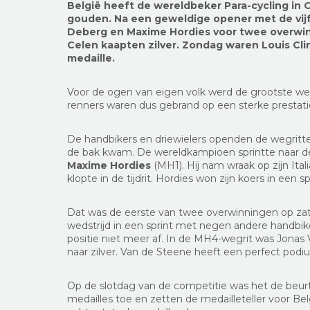
België heeft de wereldbeker Para-cycling in 
gouden. Na een geweldige opener met de vijf 
Deberg en Maxime Hordies voor twee overwin
Celen kaapten zilver. Zondag waren Louis C
medaille.
Voor de ogen van eigen volk werd de grootste wer
renners waren dus gebrand op een sterke prestati
De handbikers en driewielers openden de wegritt
de bak kwam. De wereldkampioen sprintte naar de
Maxime Hordies
(MH1). Hij nam wraak op zijn Ita
klopte in de tijdrit. Hordies won zijn koers in een 
Dat was de eerste van twee overwinningen op za
wedstrijd in een sprint met negen andere handbik
positie niet meer af. In de MH4-wegrit was Jonas 
naar zilver. Van de Steene heeft een perfect podiu
Op de slotdag van de competitie was het de beu
medailles toe en zetten de medailleteller voor Be