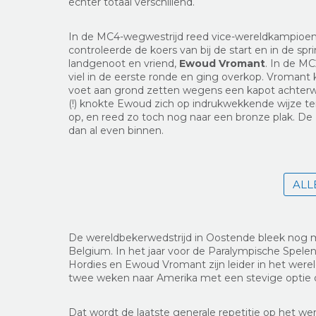
echter totaal verschillend.
In de MC4-wegwestrijd reed vice-wereldkampioe
controleerde de koers van bij de start en in de spri
landgenoot en vriend,
Ewoud Vromant
. In de MC
viel in de eerste ronde en ging overkop. Vromant 
voet aan grond zetten wegens een kapot achterwi
(!) knokte Ewoud zich op indrukwekkende wijze ter
op, en reed zo toch nog naar een bronze plak. De
dan al even binnen.
ALL
De wereldbekerwedstrijd in Oostende bleek nog 
Belgium. In het jaar voor de Paralympische Spelen 
Hordies en Ewoud Vromant zijn leider in het were
twee weken naar Amerika met een stevige optie o
Dat wordt de laatste generale repetitie op het we