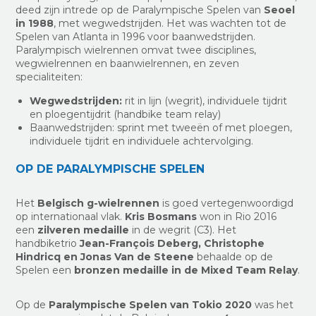
deed zijn intrede op de Paralympische Spelen van
Seoel
in 1988
, met wegwedstrijden. Het was wachten tot de
Spelen van Atlanta in 1996 voor baanwedstrijden.
Paralympisch wielrennen omvat twee disciplines,
wegwielrennen en baanwielrennen, en zeven
specialiteiten:
Wegwedstrijden:
rit in lijn (wegrit), individuele tijdrit
en ploegentijdrit (handbike team relay)
Baanwedstrijden: sprint met tweeën of met ploegen,
individuele tijdrit en individuele achtervolging.
OP DE PARALYMPISCHE SPELEN
Het
Belgisch g-wielrennen
is goed vertegenwoordigd
op internationaal vlak.
Kris Bosmans
won in Rio 2016
een
zilveren medaille
in de wegrit (C3). Het
handbiketrio
Jean-François Deberg, Christophe
Hindricq en Jonas Van de Steene
behaalde op de
Spelen een
bronzen medaille in
de Mixed Team Relay
.
Op de
Paralympische Spelen van Tokio 2020
was het