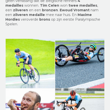
geen verrassing dat de Belgische renners
4
medailles
wonnen.
Tim Celen
won
twee medailles
,
een
zilveren
en een
bronzen
.
Ewoud Vromant
nam
een
zilveren medaille
mee naar huis. En
Maxime
Hordies
veroverde
brons
op zijn eerste Paralympische
Spelen.