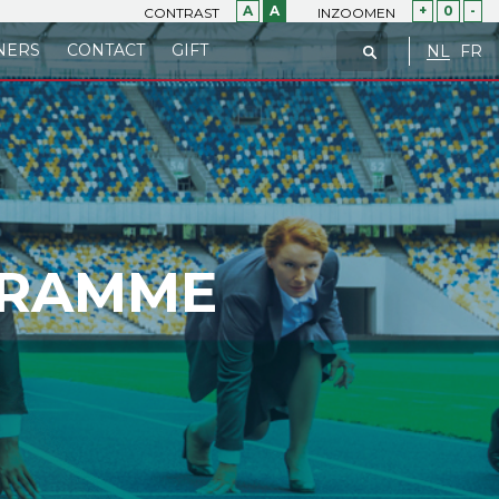
A
A
+
0
-
CONTRAST
INZOOMEN
NERS
CONTACT
GIFT
NL
FR
GRAMME