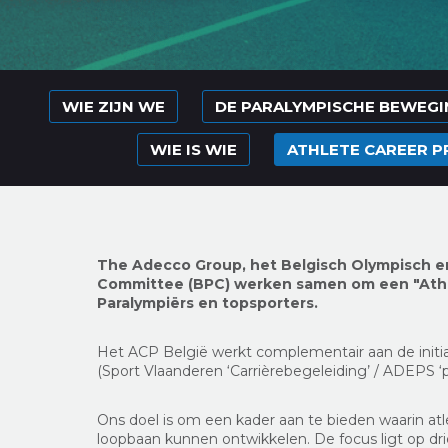
WIE ZIJN WE
DE PARALYMPISCHE BEWEGIN
WIE IS WIE
ATHLETE CAREER 
T
he Adecco Group, het Belgisch Olympisch e
Committee
(BPC)
werken samen om een "Athl
Paralympiërs en topsporters.
Het ACP België werkt complementair aan de initiat
(Sport Vlaanderen ‘Carrièrebegeleiding’ / ADEPS ‘pr
Ons doel is om een kader aan te bieden waarin atl
loopbaan kunnen ontwikkelen. De focus ligt op drie