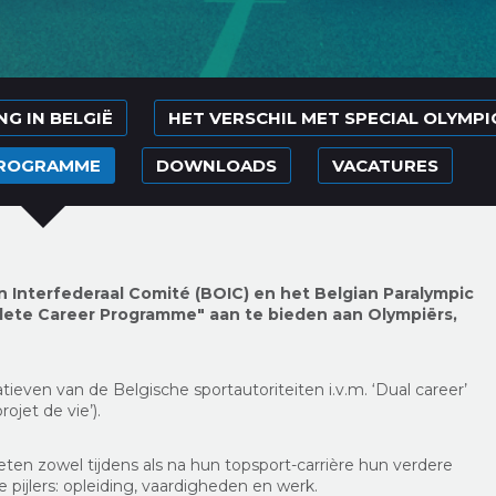
G IN BELGIË
HET VERSCHIL MET SPECIAL OLYMPI
PROGRAMME
DOWNLOADS
VACATURES
n Interfederaal Comité (BOIC) en het
Belgian Paralympic
ete Career Programme" aan te bieden aan Olympiërs,
ieven van de Belgische sportautoriteiten i.v.m. ‘Dual career’
ojet de vie’).
eten zowel tijdens als na hun topsport-carrière hun verdere
 pijlers: opleiding, vaardigheden en werk.