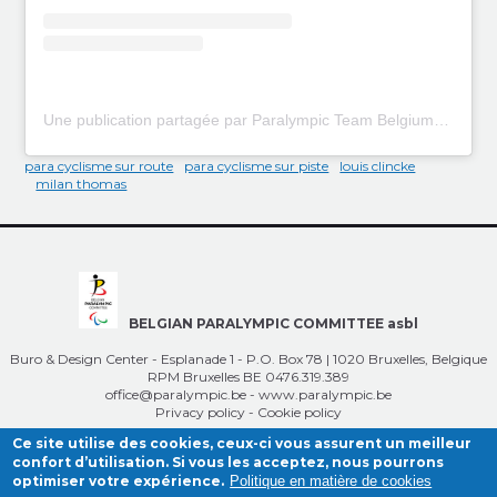
Une publication partagée par Paralympic Team Belgium (@paralympicteambelgium)
para cyclisme sur route
para cyclisme sur piste
louis clincke
milan thomas
BELGIAN PARALYMPIC COMMITTEE asbl
Buro & Design Center - Esplanade 1 - P.O. Box 78 | 1020 Bruxelles, Belgique
RPM Bruxelles BE 0476.319.389
office@paralympic.be
-
www.paralympic.be
Privacy policy
-
Cookie policy
Ce site utilise des cookies, ceux-ci vous assurent un meilleur
confort d’utilisation. Si vous les acceptez, nous pourrons
optimiser votre expérience.
Politique en matière de cookies