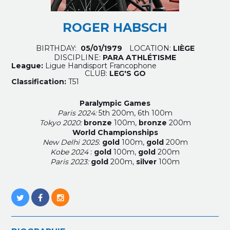
ROGER HABSCH
BIRTHDAY:
05/01/1979
LOCATION:
LIÈGE
DISCIPLINE:
PARA ATHLÉTISME
League:
Ligue Handisport Francophone
CLUB:
LEG'S GO
Classification:
T51
Paralympic Games
Paris 2024:
5th 200m, 6th 100m
Tokyo 2020:
bronze
100m,
bronze
200m
World Championships
New Delhi 2025
:
gold
100m,
gold
200m
Kobe 2024
:
gold
100m,
gold
200m
Paris 2023:
gold
200m,
silver
100m