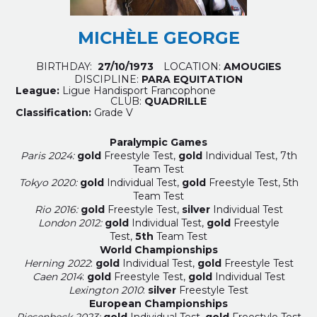
MICHÈLE GEORGE
BIRTHDAY:
27/10/1973
LOCATION:
AMOUGIES
DISCIPLINE:
PARA EQUITATION
League:
Ligue Handisport Francophone
CLUB:
QUADRILLE
Classification:
Grade V
Paralympic Games
Paris 2024:
gold
Freestyle Test,
gold
Individual Test, 7
th
Team Test
Tokyo 2020:
gold
Individual Test,
gold
Freestyle Test, 5th
Team Test
Rio 2016:
gold
Freestyle Test,
silver
Individual Test
London 2012:
gold
Individual Test,
gold
Freestyle
Test,
5th
Team Test
World Championships
Herning 2022
:
gold
Individual Test,
gold
Freestyle Test
Caen 2014
:
gold
Freestyle Test,
gold
Individual Test
Lexington 2010
:
silver
Freestyle Test
European Championships
Riesenbeck 2023:
gold
Individual Test,
gold
Freestyle Test