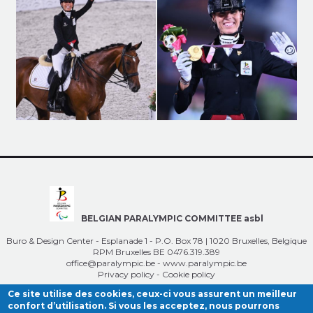
BELGIAN PARALYMPIC COMMITTEE asbl
Buro & Design Center - Esplanade 1 - P.O. Box 78 | 1020 Bruxelles, Belgique
RPM Bruxelles BE 0476.319.389
office@paralympic.be
-
www.paralympic.be
Privacy policy
-
Cookie policy
Ce site utilise des cookies, ceux-ci vous assurent un meilleur
confort d’utilisation. Si vous les acceptez, nous pourrons