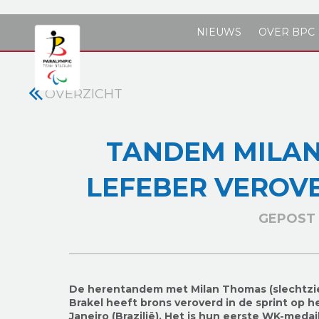
Skip to main content
NIEUWS
OVER BPC
OVERZICHT
TANDEM MILA
LEFEBER VEROVE
GEPOST 
De herentandem met Milan Thomas (slechtziend
Brakel heeft brons veroverd in de sprint op
Janeiro (Brazilië). Het is hun eerste WK-medail