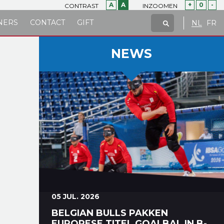
A
A
+
0
-
CONTRAST
INZOOMEN
NERS
CONTACT
GIFT
NL
FR
NEWS
05 JUL. 2026
BELGIAN BULLS PAKKEN
EUROPESE TITEL GOALBAL IN B-