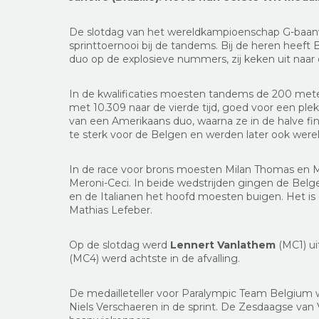
De slotdag van het wereldkampioenschap G-baanw
sprinttoernooi bij de tandems. Bij de heren heeft
duo op de explosieve nummers, zij keken uit naar
In de kwalificaties moesten tandems de 200 met
met 10.309 naar de vierde tijd, goed voor een plek 
van een Amerikaans duo, waarna ze in de halve fi
te sterk voor de Belgen en werden later ook wer
In de race voor brons moesten Milan Thomas en 
Meroni-Ceci. In beide wedstrijden gingen de Bel
en de Italianen het hoofd moesten buigen. Het is
Mathias Lefeber.
Op de slotdag werd
Lennert Vanlathem
(MC1) ui
(MC4) werd achtste in de afvalling.
De medailleteller voor Paralympic Team Belgium w
Niels Verschaeren in de sprint. De Zesdaagse van