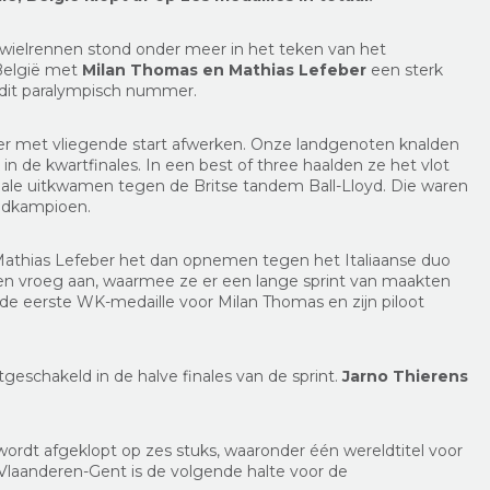
ielrennen stond onder meer in het teken van het
 België met
Milan Thomas en Mathias Lefeber
een sterk
 dit paralympisch nummer.
er met vliegende start afwerken. Onze landgenoten knalden
in de kwartfinales. In een best of three haalden ze het vlot
nale uitkwamen tegen de Britse tandem Ball-Lloyd. Die waren
eldkampioen.
Mathias Lefeber het dan opnemen tegen het Italiaanse duo
gen vroeg aan, waarmee ze er een lange sprint van maakten
 de eerste WK-medaille voor Milan Thomas en zijn piloot
tgeschakeld in de halve finales van de sprint.
Jarno Thierens
ordt afgeklopt op zes stuks, waaronder één wereldtitel voor
 Vlaanderen-Gent is de volgende halte voor de