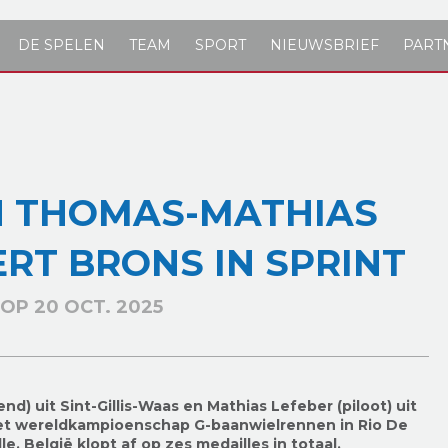
DE SPELEN
TEAM
SPORT
NIEUWSBRIEF
PART
N THOMAS-MATHIAS
RT BRONS IN SPRINT
OP 20 OCT. 2025
) uit Sint-Gillis-Waas en Mathias Lefeber (piloot) uit
 het wereldkampioenschap G-baanwielrennen in Rio De
le, België klopt af op zes medailles in totaal.