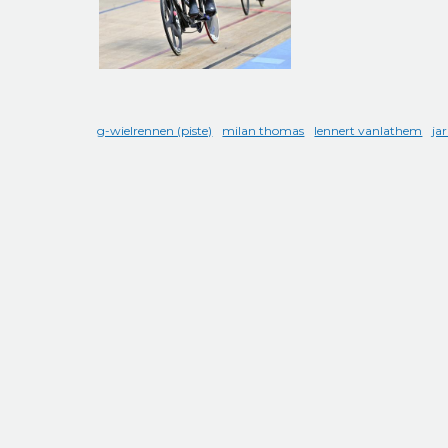
g-wielrennen (piste)
milan thomas
lennert vanlathem
ja