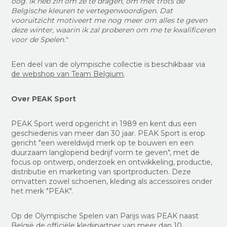
oog. Ik heb zin om ze te dragen, om met trots de
Belgische kleuren te vertegenwoordigen. Dat
vooruitzicht motiveert me nog meer om alles te geven
deze winter, waarin ik zal proberen om me te kwalificeren
voor de Spelen."
Een deel van de olympische collectie is beschikbaar via
de webshop van Team Belgium
.
Over PEAK Sport
PEAK Sport werd opgericht in 1989 en kent dus een
geschiedenis van meer dan 30 jaar. PEAK Sport is erop
gericht "een wereldwijd merk op te bouwen en een
duurzaam langlopend bedrijf vorm te geven", met de
focus op ontwerp, onderzoek en ontwikkeling, productie,
distributie en marketing van sportproducten. Deze
omvatten zowel schoenen, kleding als accessoires onder
het merk "PEAK".
Op de Olympische Spelen van Parijs was PEAK naast
België de officiële kledijpartner van meer dan 10