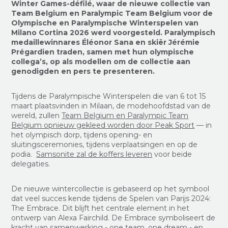
Winter Games-défilé, waar de nieuwe collectie van
Team Belgium en Paralympic Team Belgium voor de
Olympische en Paralympische Winterspelen van
Milano Cortina 2026 werd voorgesteld. Paralympisch
medaillewinnares Éléonor Sana en skiër Jérémie
Prégardien traden, samen met hun olympische
collega’s, op als modellen om de collectie aan
genodigden en pers te presenteren.
Tijdens de Paralympische Winterspelen die van 6 tot 15
maart plaatsvinden in Milaan, de modehoofdstad van de
wereld, zullen
Team Belgium en Paralympic Team
Belgium opnieuw gekleed worden door Peak Sport
— in
het olympisch dorp, tijdens opening- en
sluitingsceremonies, tijdens verplaatsingen en op de
podia.
Samsonite zal de koffers leveren
voor beide
delegaties.
De nieuwe wintercollectie is gebaseerd op het symbool
dat veel succes kende tijdens de Spelen van Parijs 2024:
The Embrace. Dit blijft het centrale element in het
ontwerp van Alexa Fairchild. De Embrace symboliseert de
kracht van samenwerking - one team, one dream - en