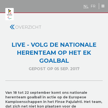
Skip to main content
NL
FR
OVERZICHT
LIVE - VOLG DE NATIONALE
HERENTEAM OP HET EK
GOALBAL
GEPOST OP 05 SEP. 2017
Van 18 tot 22 september
komt ons nationale
herenteam goalball in actie op de
Europese
Kampioenschappen
in het Finse Pajulahti
.
Het
team,
dat zich net niet kon plaatsen
voor de