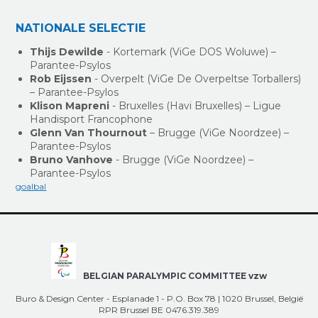
NATIONALE SELECTIE
Thijs Dewilde
- Kortemark (ViGe DOS Woluwe) –
Parantee-Psylos
Rob Eijssen
- Overpelt (ViGe De Overpeltse Torballers)
– Parantee-Psylos
Klison Mapreni
- Bruxelles (Havi Bruxelles) – Ligue
Handisport Francophone
Glenn Van Thournout
– Brugge (ViGe Noordzee) –
Parantee-Psylos
Bruno Vanhove
- Brugge (ViGe Noordzee) –
Parantee-Psylos
goalbal
BELGIAN PARALYMPIC COMMITTEE vzw
Buro & Design Center - Esplanade 1 - P.O. Box 78 | 1020 Brussel, België
RPR Brussel BE 0476.319.389