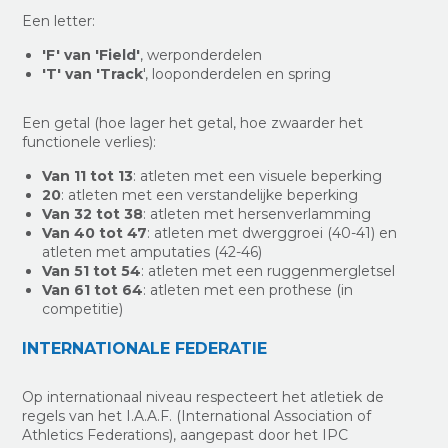
Een letter:
'F' van 'Field'
, werponderdelen
'T' van 'Track
', looponderdelen en spring
Een getal (hoe lager het getal, hoe zwaarder het
functionele verlies):
Van 11 tot 13
: atleten met een visuele beperking
20
: atleten met een verstandelijke beperking
Van 32 tot 38
: atleten met hersenverlamming
Van 40 tot 47
: atleten met dwerggroei (40-41) en
atleten met amputaties (42-46)
Van 51 tot 54
: atleten met een ruggenmergletsel
Van 61 tot 64
: atleten met een prothese (in
competitie)
INTERNATIONALE FEDERATIE
Op internationaal niveau respecteert het atletiek de
regels van het I.A.A.F. (International Association of
Athletics Federations), aangepast door het IPC