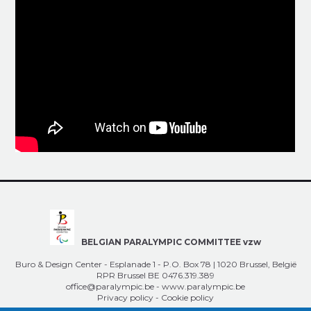
BELGIAN PARALYMPIC COMMITTEE vzw
Buro & Design Center - Esplanade 1 - P.O. Box 78 | 1020 Brussel, België
RPR Brussel BE 0476.319.389
office@paralympic.be
-
www.paralympic.be
Privacy policy
-
Cookie policy