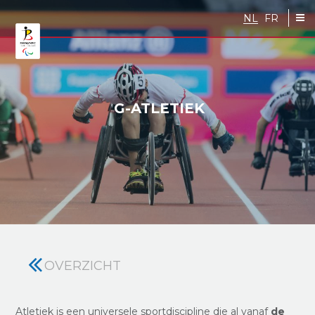
Skip to main content
NL
FR
G-ATLETIEK
OVERZICHT
Atletiek is een universele sportdiscipline die al vanaf
de