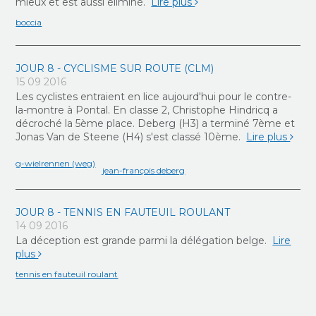
mieux et est aussi éliminé.
Lire plus
boccia
JOUR 8 - CYCLISME SUR ROUTE (CLM)
15 09 2016
Les cyclistes entraient en lice aujourd'hui pour le contre-
la-montre à Pontal. En classe 2, Christophe Hindricq a
décroché la 5ème place. Deberg (H3) a terminé 7ème et
Jonas Van de Steene (H4) s'est classé 10ème.
Lire plus
g-wielrennen (weg)
jean-françois deberg
JOUR 8 - TENNIS EN FAUTEUIL ROULANT
14 09 2016
La déception est grande parmi la délégation belge.
Lire
plus
tennis en fauteuil roulant