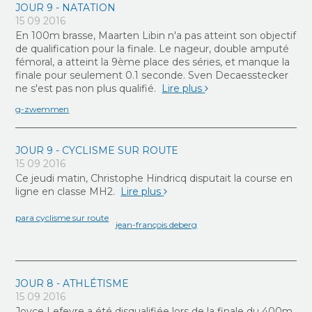
JOUR 9 - NATATION
15 09 2016
En 100m brasse, Maarten Libin n'a pas atteint son objectif
de qualification pour la finale. Le nageur, double amputé
fémoral, a atteint la 9ème place des séries, et manque la
finale pour seulement 0.1 seconde. Sven Decaesstecker
ne s'est pas non plus qualifié.
Lire plus
g-zwemmen
JOUR 9 - CYCLISME SUR ROUTE
15 09 2016
Ce jeudi matin, Christophe Hindricq disputait la course en
ligne en classe MH2.
Lire plus
para cyclisme sur route
jean-françois deberg
JOUR 8 - ATHLÉTISME
15 09 2016
Joyce Lefevre a été disqualifiée lors de la finale du 400m