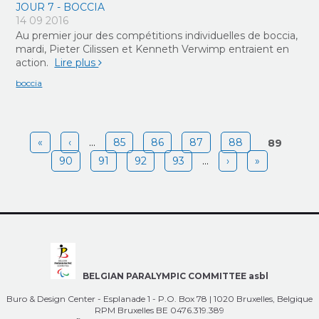
JOUR 7 - BOCCIA
14 09 2016
Au premier jour des compétitions individuelles de boccia,
mardi, Pieter Cilissen et Kenneth Verwimp entraient en
action.
Lire plus
boccia
Pages
«
‹
…
85
86
87
88
89
90
91
92
93
…
›
»
BELGIAN PARALYMPIC COMMITTEE asbl
Buro & Design Center - Esplanade 1 - P.O. Box 78 | 1020 Bruxelles, Belgique
RPM Bruxelles BE 0476.319.389