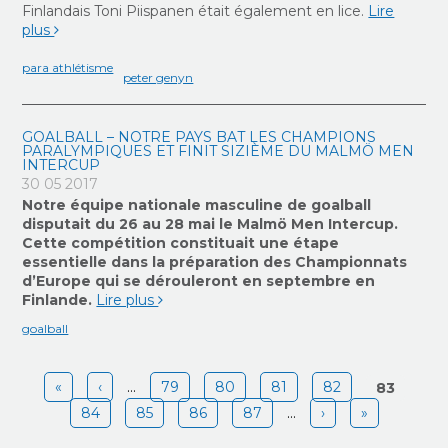
Finlandais Toni Piispanen était également en lice.
Lire
plus
para athlétisme
peter genyn
GOALBALL – NOTRE PAYS BAT LES CHAMPIONS
PARALYMPIQUES ET FINIT SIZIÈME DU MALMÖ MEN
INTERCUP
30 05 2017
Notre équipe nationale masculine de goalball
disputait du 26 au 28 mai le Malmö Men Intercup.
Cette compétition constituait une étape
essentielle dans la préparation des Championnats
d’Europe qui se dérouleront en septembre en
Finlande.
Lire plus
goalball
Pages
«
‹
…
79
80
81
82
83
84
85
86
87
…
›
»