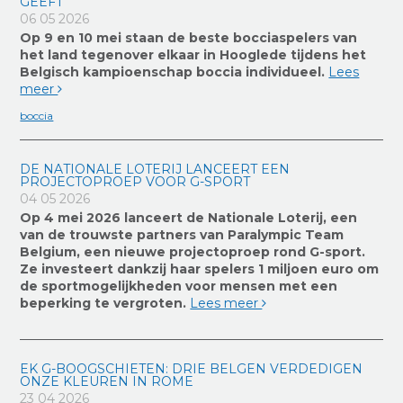
GEEFT
06 05 2026
Op 9 en 10 mei staan de beste bocciaspelers van
het land tegenover elkaar in Hooglede tijdens het
Belgisch kampioenschap boccia individueel.
Lees
meer
boccia
DE NATIONALE LOTERIJ LANCEERT EEN
PROJECTOPROEP VOOR G-SPORT
04 05 2026
Op 4 mei 2026 lanceert de Nationale Loterij, een
van de trouwste partners van Paralympic Team
Belgium, een nieuwe projectoproep rond G-sport.
Ze investeert dankzij haar spelers 1 miljoen euro om
de sportmogelijkheden voor mensen met een
beperking te vergroten.
Lees meer
EK G-BOOGSCHIETEN: DRIE BELGEN VERDEDIGEN
ONZE KLEUREN IN ROME
23 04 2026