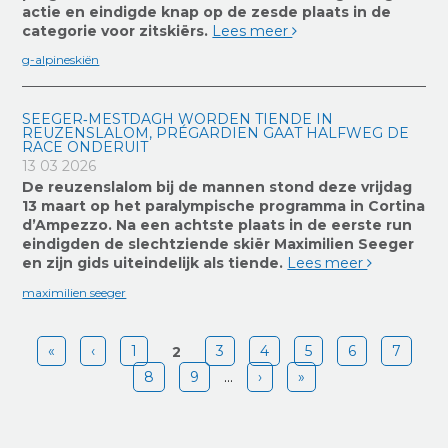
actie en eindigde knap op de zesde plaats in de
categorie voor zitskiërs.
Lees meer
g-alpineskiën
SEEGER‑MESTDAGH WORDEN TIENDE IN
REUZENSLALOM, PRÉGARDIEN GAAT HALFWEG DE
RACE ONDERUIT
13 03 2026
De reuzenslalom bij de mannen stond deze vrijdag
13 maart op het paralympische programma in Cortina
d’Ampezzo. Na een achtste plaats in de eerste run
eindigden de slechtziende skiër Maximilien Seeger
en zijn gids uiteindelijk als tiende.
Lees meer
maximilien seeger
Pages
«
‹
1
3
4
5
6
7
2
8
9
…
›
»