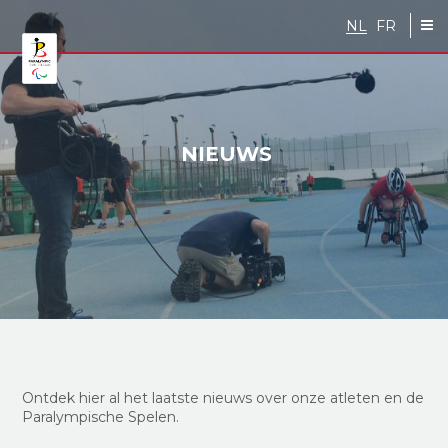
Skip to main content
NL
FR
NIEUWS
Ontdek hier al
het
laatste nieuws over onze atleten en de
Paralympische Spelen.