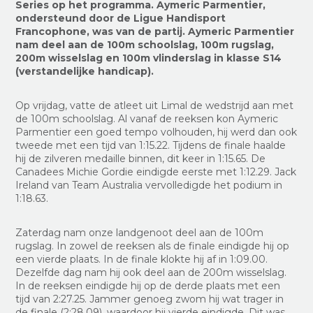
Series
op het programma
. Aymeric Parmentier,
ondersteund door de
Ligue Handisport
Francophone
,
was van de partij
. Aymeric
Parmentier
nam deel aan de 100m schoolslag, 100m rugslag,
200m wisselslag en 100m vlinderslag in klasse S14
(
verstandelijke handicap
).
Op vrijdag, vatte de atleet uit Limal de wedstrijd aan met
de 100m schoolslag. Al vanaf de reeksen kon Aymeric
Parmentier een goed tempo volhouden, hij werd dan ook
tweede met
een tijd van
1:15.22. Tijdens de finale haalde
hij de zilveren medaille binnen, dit keer
in
1:15.65. De
Canadees Michie Gordie eindigde eerste met 1:12.29. Jack
Ireland van Team Australia vervolledigde het podium
in
1:18.63.
Zaterdag nam onze landgenoot deel aan de 100m
rugslag. In zowel de reeksen als de finale eindigde hij op
een vierde plaats. In de finale klokte hij
af
in 1:09.00.
Dezelfde dag nam hij ook deel aan de 200m wisselslag.
In de reeksen eindigde hij op de derde plaats met
een
tijd van
2:27.25. Jammer genoeg zwom hij wat trager in
de finale (2:28.09), waardoor hij vierde eindigde. Dit was