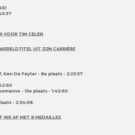
OUD
:45:37
R VOOR TIM CELEN
WERELDTITEL UIT ZIJN CARRIÈRE
7, Ken De Feyter - 8
e plaats
-
2:23:57
:42:60
homanne - 15
e plaats
- 1:45:60
aats - 2:34:68
T WK AF MET 8 MEDAILLES