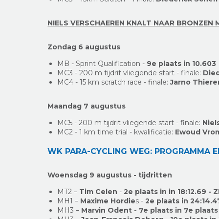
NIELS VERSCHAEREN KNALT NAAR BRONZEN 
Zondag 6 augustus
MB - Sprint Qualification -
9e plaats in 10.603
MC3 - 200 m tijdrit vliegende start - finale:
Died
MC4 - 15 km scratch race - finale:
Jarno Thiere
Maandag 7 augustus
MC5 - 200 m tijdrit vliegende start - finale:
Niel
MC2 - 1 km time trial - kwalificatie:
Ewoud Vroma
WK PARA-CYCLING WEG: PROGRAMMA E
Woensdag 9 augustus - tijdritten
MT2 –
Tim Celen
-
2e plaats in in 18:12.69 - 
MH1 –
Maxime Hordie
s -
2e plaats
in 24:14.4
MH3 –
Marvin Odent - 7e plaats in 7e plaats