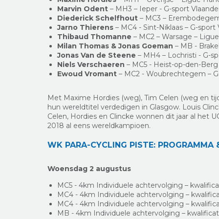
Marvin Odent
– MH3 – Ieper - G-sport Vlaand
Diederick Schelfhout
– MC3 – Erembodegem 
Jarno Thierens
– MC4 - Sint-Niklaas – G-sport
Thibaud Thomanne
– MC2 – Warsage – Ligue
Milan Thomas & Jonas Goeman
– MB - Brake
Jonas Van de Steene
– MH4 – Lochristi - G-s
Niels Verschaeren
– MC5 - Heist-op-den-Berg
Ewoud Vromant
– MC2 - Woubrechtegem – G-
Met Maxime Hordies (weg), Tim Celen (weg en tijdr
hun wereldtitel verdedigen in Glasgow. Louis Clinc
Celen, Hordies en Clincke wonnen dit jaar al het
2018 al eens wereldkampioen.
WK PARA-CYCLING PISTE: PROGRAMMA 
Woensdag 2 augustus
MC5 - 4km Individuele achtervolging – kwalifica
MC4 - 4km Individuele achtervolging – kwalifica
MC4 - 4km Individuele achtervolging – kwalifica
MB - 4km Individuele achtervolging – kwalificat