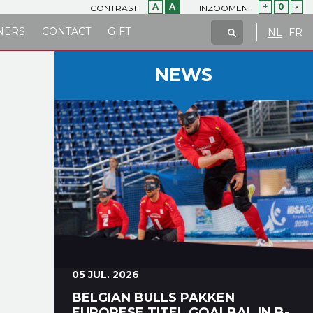
A
A
+
0
-
CONTRAST
INZOOMEN
NERS
CONTACT
GIFT
NL
FR
NEWS
05 JUL. 2026
BELGIAN BULLS PAKKEN
EUROPESE TITEL GOALBAL IN B-