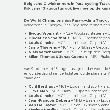
Belgische G-wielrenners in Para-cycling Trac
Kijk vanaf 3 augustus ook live mee op de kan
De World Championships Para-cycling Track
v
Velodrome in Glasgow. Zes Belgische renners ne
Ewoud Vromant
– MC2 – Woubrechtegem – G-
Diederick Schelfhout
– MC3 – Erembodegem 
Louis Clincke
– MC4 – Lembeke – G-sport Vla
Jarno Thierens
– MC4 – Sint-Niklaas – G-sport
Niels Verschaeren
– MC5 – Heist-op-den-Berg
Milan Thomas & Jonas Goeman
– MB – Brake
Van 9 tot en met 13 augustus zijn er dan weer de
en donderdag staan de tijdritten op de planning. 
eraan deel.
Cyril Berthaut
– MC1 – Ligue Handisport Fran
Tim Celen
– MT2 - Ham – G-sport Vlaanderen
Louis Clincke
– MC4 – Lembeke – G-sport Vla
Jean-François Deberg
– MH3 – Baelen - Ligu
Ken De Feyter
– MC5 – Balen – G-sport Vlaan
Maxime Hordies
– MH1 – Overijse – Ligue Han