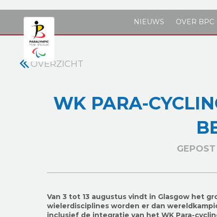
Skip to main content
NIEUWS
OVER BPC
OVERZICHT
WK PARA-CYCLIN
B
GEPOST 
Van 3 tot 13 augustus vindt in Glasgow het gr
wielerdisciplines worden er dan wereldkampi
inclusief de integratie van het WK Para-cycli