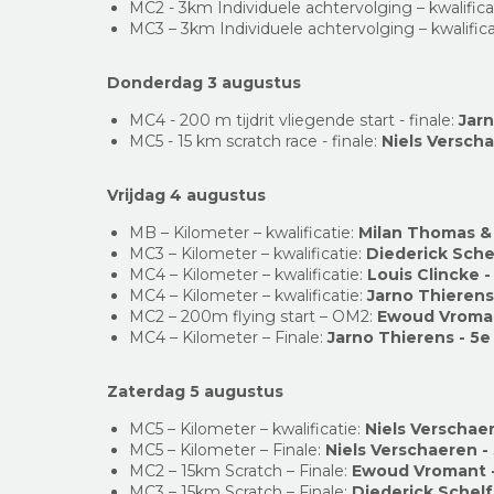
MC2 - 3km Individuele achtervolging – kwalifica
MC3 – 3km Individuele achtervolging – kwalifica
Donderdag 3 augustus
MC4 - 200 m tijdrit vliegende start - finale:
Jarn
MC5 - 15 km scratch race - finale:
Niels Verscha
Vrijdag 4 augustus
MB – Kilometer – kwalificatie:
Milan Thomas & 
MC3 – Kilometer – kwalificatie:
Diederick Schel
MC4 – Kilometer – kwalificatie:
Louis Clincke -
MC4 – Kilometer – kwalificatie:
Jarno Thierens 
MC2 – 200m flying start – OM2:
Ewoud Vromant
MC4 – Kilometer – Finale:
Jarno Thierens - 5e 
Zaterdag 5 augustus
MC5 – Kilometer – kwalificatie:
Niels Verschaer
MC5 – Kilometer – Finale:
Niels Verschaeren - 
MC2 – 15km Scratch – Finale:
Ewoud Vromant -
MC3 – 15km Scratch – Finale:
Diederick Schel