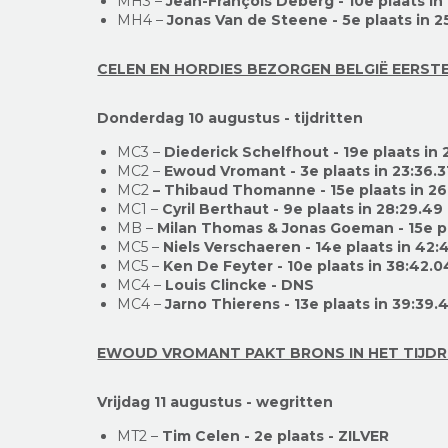
MH3 –
Jean-François Deberg - 10e plaats in
MH4 –
Jonas Van de Steene - 5e plaats in 2
CELEN EN HORDIES BEZORGEN BELGIË EERSTE
Donderdag 10 augustus - tijdritten
MC3 –
Diederick Schelfhout - 19e plaats in 
MC2 –
Ewoud Vromant - 3e plaats in 23:36.
MC2
– Thibaud Thomanne - 15e plaats in 26
MC1 –
Cyril Berthaut - 9e plaats in 28:29.49
MB –
Milan Thomas & Jonas Goeman - 15e pl
MC5 –
Niels Verschaeren - 14e plaats in 42:
MC5 –
Ken De Feyter - 10e plaats in 38:42.0
MC4 –
Louis Clincke - DNS
MC4 –
Jarno Thierens - 13e plaats in 39:39.
EWOUD VROMANT PAKT BRONS IN HET TIJDRI
Vrijdag 11 augustus - wegritten
MT2 –
Tim Celen - 2e plaats - ZILVER