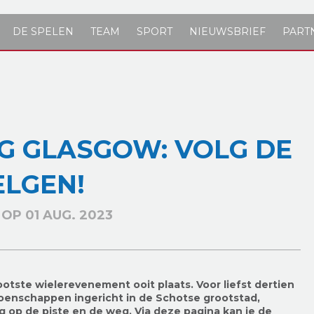
DE SPELEN
TEAM
SPORT
NIEUWSBRIEF
PART
G GLASGOW: VOLG DE
ELGEN!
OP 01 AUG. 2023
ootste wielerevenement ooit plaats. Voor liefst dertien
oenschappen ingericht in de Schotse grootstad,
ng op de piste en de weg. Via deze pagina kan je de