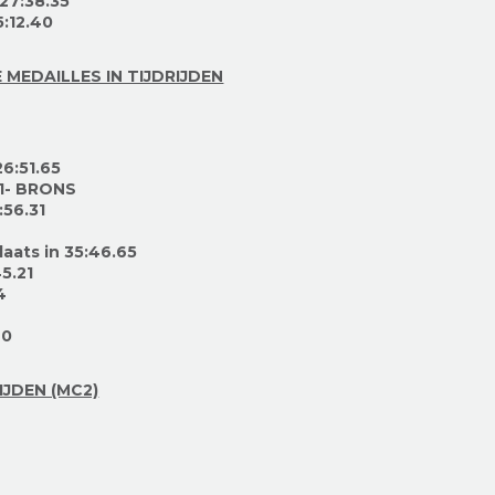
 27:38.35
5:12.40
 MEDAILLES IN TIJDRIJDEN
26:51.65
31- BRONS
:56.31
aats in 35:46.65
45.21
4
40
JDEN (MC2)