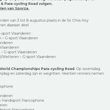
k & Para-cycling Road volgen.
alen van Sporza.
inden van 3 tot 8 augustus plaats in de Sir Chris Hoy
men daaraan deel:
sport Vlaanderen
– G-sport Vlaanderen
anderen
 Vlaanderen
 – G-sport Vlaanderen
l/Wetteren – G-sport Vlaanderen
World Championships Para-cycling Road
. Op woensdag
Vrijdag en zaterdag zijn er wegritten. Veertien renners nemen
cophone
anderen
e Handisport Francophone
deren
disport Francophone