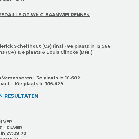
MEDAILLE OP WK G-BAANWIELRENNEN
erick Schelfhout (C3) final
-
8e plaats in 12.568
ns (C4) 15e plaats & Louis Clincke (DNF)
s Verschaeren
-
3e plaats in 10.682
nt - 10e plaats in 1:16.629
N RESULTATEN
ZILVER
7 -
ZILVER
 in 27:29.72