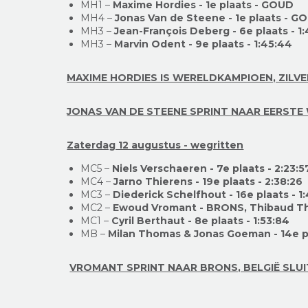
MH1 –
Maxime Hordies - 1e plaats - GOUD
MH4 –
Jonas Van de Steene - 1e plaats - G
MH3 –
Jean-François Deberg - 6e plaats
-
1
MH3 –
Marvin Odent - 9e plaats
-
1:45:44
MAXIME HORDIES IS WERELDKAMPIOEN, ZILVE
JONAS VAN DE STEENE SPRINT NAAR EERSTE 
Zaterdag 12 augustus - wegritten
MC5 –
Niels Verschaeren - 7
e plaats
- 2:23:5
MC4 –
Jarno Thierens - 19
e plaats
- 2:38:26
MC3 –
Diederick Schelfhout - 16
e plaats
- 1
MC2 –
Ewoud Vromant - BRONS, Thibaud T
MC1 –
Cyril Berthaut - 8
e plaats
-
1:53:84
MB –
Milan Thomas & Jonas Goeman - 14e pl
VROMANT SPRINT NAAR BRONS, BELGIË SLUI