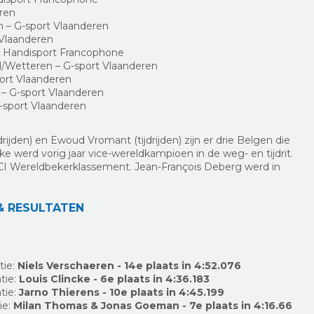
eren
– G-sport Vlaanderen
 Vlaanderen
 Handisport Francophone
l/Wetteren – G-sport Vlaanderen
port Vlaanderen
 – G-sport Vlaanderen
sport Vlaanderen
ijden) en Ewoud Vromant (tijdrijden) zijn er drie Belgen die
ke werd vorig jaar vice-wereldkampioen in de weg- en tijdrit.
 UCI Wereldbekerklassement. Jean-François Deberg werd in
& RESULTATEN
tie:
Niels Verschaeren - 14e plaats in 4:52.076
tie:
Louis Clincke - 6e plaats in 4:36.183
tie:
Jarno Thierens - 10e plaats in 4:45.199
ie:
Milan Thomas & Jonas Goeman - 7e plaats in 4:16.66