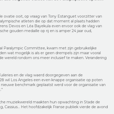
 ovatie ooit, op vraag van Tony Estanguet voorzitter van
aralympische atleten die op dat moment al plaats hadden
rens Devos en Léa Bayekula even ervoor ook de vlag van
sche gouden medaille op rij en is amper 24 jaar oud,
nal Paralympic Committee, kwam met zijn gebruikelijke
en wat mogelijk is als er geen drempels zijn maar vooral
de wereld rondom ons meer inclusief te maken. Verandering
Tuileries en de vlag waerd doorgegeven aan de
28 wil Los Angeles een even knappe organisatie op poten
een nieuwe benchmark geplaatst werd voor de organisatie van
.”
nische muziekwereld maakten hun opwachting in Stade de
ig, Cassius… Het hoofdzakelijk Franse publiek vierde de avond