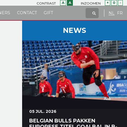
A
A
+
0
-
CONTRAST
INZOOMEN
NERS
CONTACT
GIFT
NL
FR
NEWS
05 JUL. 2026
BELGIAN BULLS PAKKEN
EUROPESE TITEL GOALBAL IN B-