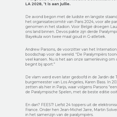
LA 2028, ’t is aan jullie.
De avond begon met de luidste en langste staande
het organisatiecomité van Paris 2024, voor alle p
genomen in het stadion. Voor België droegen Lau
ons land binnen. Devos pakte zijn derde Paralympi
Bayekula won twee maal goud in G-atletiek.
Andrew Parsons, de voorzitter van het Internatio
boodschap voor de wereld. “De Paralympiërs toond
veel kansen. Nu is het aan onze samenleving om 
begint bij sport.”
De vlam werd even later gedoofd in de Jardin de 
burgemeester van Los Angeles, Karen Bass. In 20
zetten als hier in Parijs, waar volgens Parsons “
de Paralympische Spelen, met de beste editie ooit
En dan? FEEST! Liefst 24 toppers uit de elektro
France. Onder hen Jean-Michel Jarre, Martin Solve
in het samenzijn van de paralympiërs.