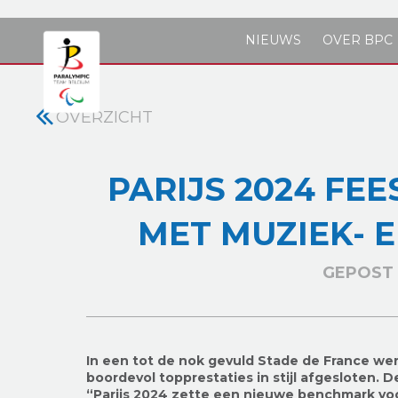
Skip to main content
NIEUWS
OVER BPC
OVERZICHT
PARIJS 2024 FE
MET MUZIEK- 
GEPOST 
In een tot de nok gevuld Stade de France wer
boordevol topprestaties in stijl afgesloten.
“Parijs 2024 zette een nieuwe benchmark voo