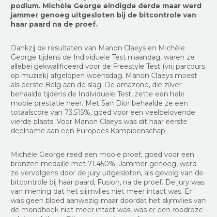
podium. Michèle George eindigde derde maar werd
jammer genoeg uitgesloten bij de bitcontrole van
haar paard na de proef.
Dankzij de resultaten van Manon Claeys en Michèle
George tijdens de Individuele Test maandag, waren ze
allebei gekwalificeerd voor de Freestyle Test (vrij parcours
op muziek) afgelopen woensdag. Manon Claeys moest
als eerste Belg aan de slag. De amazone, die zilver
behaalde tijdens de Individuele Test, zette een hele
mooie prestatie neer. Met San Dior behaalde ze een
totaalscore van 73.515%, goed voor een veelbelovende
vierde plaats. Voor Manon Claeys was dit haar eerste
deelname aan een Europees Kampioenschap.
Michèle George reed een mooie proef, goed voor een
bronzen medaille met 71.450%. Jammer genoeg, werd
ze vervolgens door de jury uitgesloten, als gevolg van de
bitcontrole bij haar paard, Fusion, na de proef. De jury was
van mening dat het slijmvlies niet meer intact was. Er
was geen bloed aanwezig maar doordat het slijmvlies van
de mondhoek niet meer intact was, was er een roodroze