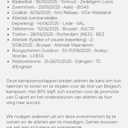
Basketbal
-
18/05/2025
-
Torhout
-
Zedelgem Lions
Zwemmen
-
25/05/2025
-
Aalst
-
BOAS
Goalbal
-
8/06/2025
-
Sint-Niklaas
-
ViGe Waasland
Atletiek (verstandelijke
beperking)
-
14/06/2025
-
Lede
-
VAL
Tafeltennis - 15/06/2025
-
Brussel -
ASCTR
Triatlon
-
28/06/2025
-
Rotterdam (NED)
-
BE3
Atletiek (fysieke of visuele beperking) - 2-
3/08/2025 - Brussel - Atletiek Vlaanderen
Boogschieten Outdoor
-
30-31/08/2025
-
Andoy-
Wierde
-
LFBTA
Rolstoeltennis
-
25-26/10/2025
- Edingen
-
TC
d'Enghien
Deze kampioenschappen bieden atleten de kans om hun
talenten te tonen en te strijden voor de titel van Belgisch
kampioen. Het BPC blijft zich inzetten voor de promotie
van G-sport en het ondersteunen van atleten op hun
weg naar succes.
We nodigen iedereen uit om deze evenementen bij te
wonen en de atleten aan te moedigen. Samen bouwen
we aan een inclusieve en inspirerende