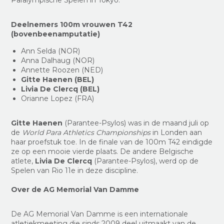
Paralympische Spelen in Tokyo.
Deelnemers 100m vrouwen T42
(bovenbeenamputatie)
Ann Selda (NOR)
Anna Dalhaug (NOR)
Annette Roozen (NED)
Gitte Haenen (BEL)
Livia De Clercq (BEL)
Orianne Lopez (FRA)
Gitte Haenen
(Parantee-Psylos) was in de maand juli op
de
World Para Athletics Championships
in Londen aan
haar proefstuk toe. In de finale van de 100m T42 eindigde
ze op een mooie vierde plaats. De andere Belgische
atlete,
Livia De Clercq
(Parantee-Psylos), werd op de
Spelen van Rio 11e in deze discipline.
Over de AG Memorial Van Damme
De AG Memorial Van Damme is een internationale
atletiekmeeting die sinds 2009 deel uitmaakt van de