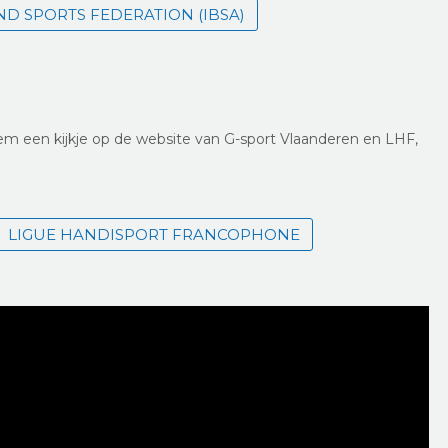
ND SPORTS FEDERATION (IBSA)
em een kijkje op de website van
G-sport Vlaanderen
en LHF,
LIGUE HANDISPORT FRANCOPHONE