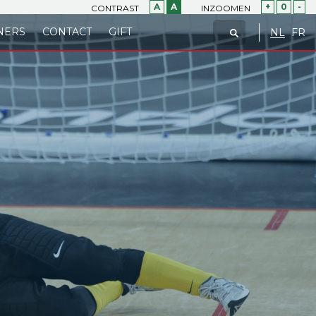
A
A
+
0
-
CONTRAST
INZOOMEN
NERS
CONTACT
GIFT
NL
FR